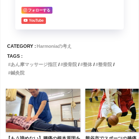
フォローする
YouTube
CATEGORY :
Harmoniaの考え
TAGS :
あん摩マッサージ指圧
接骨院
整体
整骨院
鍼灸院
【もう諦めない】腰痛の根本原因を
熊谷市でスポーツの膝痛