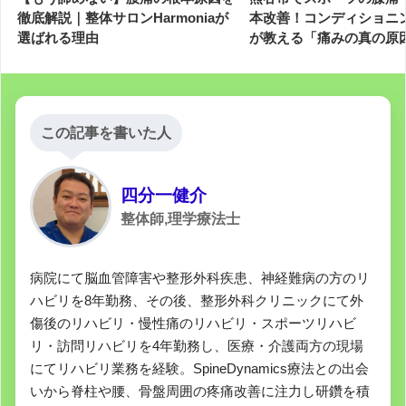
徹底解説｜整体サロンHarmoniaが
本改善！コンディショニ
選ばれる理由
が教える「痛みの真の原
この記事を書いた人
四分一健介
整体師,理学療法士
病院にて脳血管障害や整形外科疾患、神経難病の方のリ
ハビリを8年勤務、その後、整形外科クリニックにて外
傷後のリハビリ・慢性痛のリハビリ・スポーツリハビ
リ・訪問リハビリを4年勤務し、医療・介護両方の現場
にてリハビリ業務を経験。SpineDynamics療法との出会
いから脊柱や腰、骨盤周囲の疼痛改善に注力し研鑽を積