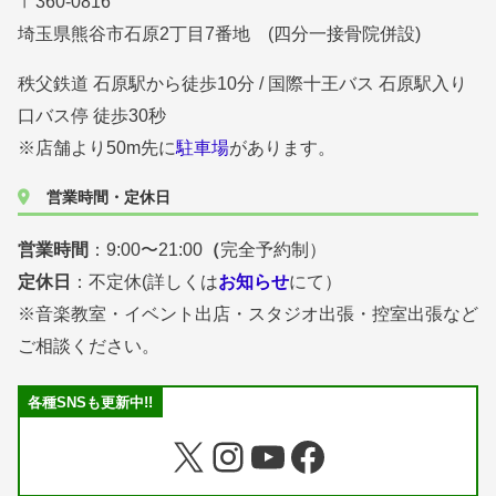
〒360-0816
埼玉県熊谷市石原2丁目7番地 (四分一接骨院併設)
秩父鉄道 石原駅から徒歩10分 / 国際十王バス 石原駅入り
口バス停 徒歩30秒
※店舗より50m先に
駐車場
があります。
営業時間・定休日
営業時間
：9:00〜21:00
（
完全予約制）
定休日
：不定休(詳しくは
お知らせ
にて）
※音楽教室・イベント出店・スタジオ出張・控室出張など
ご相談ください。
各種SNSも更新中!!