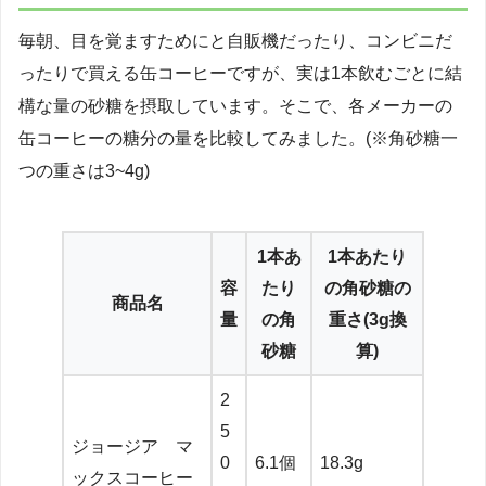
毎朝、目を覚ますためにと自販機だったり、コンビニだ
ったりで買える缶コーヒーですが、実は1本飲むごとに結
構な量の砂糖を摂取しています。そこで、各メーカーの
缶コーヒーの糖分の量を比較してみました。(※角砂糖一
つの重さは3~4g)
1本あ
1本あたり
容
たり
の角砂糖の
商品名
量
の角
重さ(3g換
砂糖
算)
2
5
ジョージア マ
0
6.1個
18.3g
ックスコーヒー