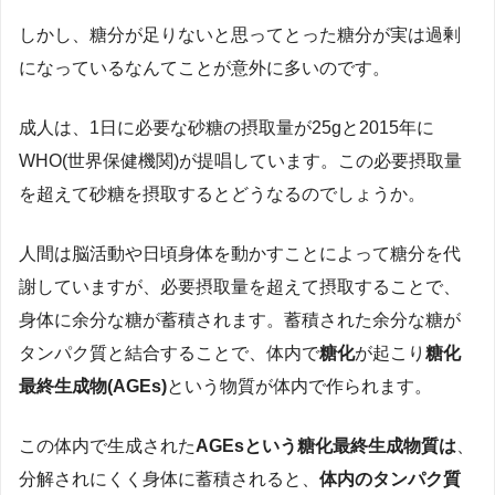
しかし、糖分が足りないと思ってとった糖分が実は過剰
になっているなんてことが意外に多いのです。
成人は、
1日に必要な砂糖の摂取量が25g
と2015年に
WHO(世界保健機関)が提唱しています。この必要摂取量
を超えて砂糖を摂取するとどうなるのでしょうか。
人間は脳活動や日頃身体を動かすことによって糖分を代
謝していますが、必要摂取量を超えて摂取することで、
身体に余分な糖が蓄積されます。蓄積された余分な糖が
タンパク質と結合することで、体内で
糖化
が起こり
糖化
最終生成物(AGEs)
という物質が体内で作られます。
この体内で生成された
AGEsという糖化最終生成物質は
、
分解されにくく身体に蓄積されると、
体内のタンパク質