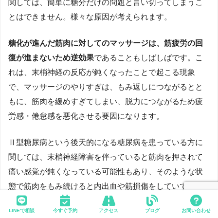
関しては、簡単に糖分だけの問題と言い切ってしまうこ
とはできません。様々な原因が考えられます。
糖化が進んだ筋肉に対してのマッサージは、筋疲労の回
復が進まないため逆効果
であることもしばしばです。こ
れは、末梢神経の反応が鈍くなったことで起こる現象
で、マッサージのやりすぎは、もみ返しにつながるとと
もに、筋肉を緩めすぎてしまい、脱力につながるため疲
労感・倦怠感を悪化させる要因になります。
Ⅱ型糖尿病という後天的になる糖尿病を患っている方に
関しては、末梢神経障害を伴っていると筋肉を押されて
痛い感覚が鈍くなっている可能性もあり、そのような状
態で筋肉をもみ続けると内出血や筋損傷をしていても気
づかないこともあります。
LINEで相談
今すぐ予約
アクセス
ブログ
お問い合わせ