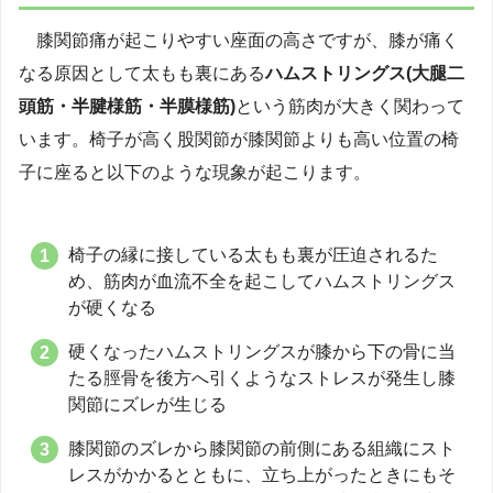
膝関節痛が起こりやすい座面の高さですが、膝が痛く
なる原因として太もも裏にある
ハムストリングス(大腿二
頭筋・半腱様筋・半膜様筋)
という筋肉が大きく関わって
います。椅子が高く股関節が膝関節よりも高い位置の椅
子に座ると以下のような現象が起こります。
椅子の縁に接している太もも裏が圧迫されるた
め、筋肉が血流不全を起こしてハムストリングス
が硬くなる
硬くなったハムストリングスが膝から下の骨に当
たる脛骨を後方へ引くようなストレスが発生し膝
関節にズレが生じる
膝関節のズレから膝関節の前側にある組織にスト
レスがかかるとともに、立ち上がったときにもそ