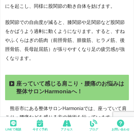
にを起こし、同様に股関節の動き自体を妨げます。
股関節での自由度が減ると、膝関節や足関節など股関節
をかばうよう過剰に動くようになります。すると、すね
やふくらはぎの筋肉（前脛骨筋、腓腹筋、ヒラメ筋、後
脛骨筋、長母趾屈筋）が張りやすくなり足の疲労感が強
くなります。
座っていて感じる肩こり・腰痛のお悩みは
整体サロンHarmoniaへ！
熊谷市にある整体サロンHarmoniaでは、座っていて肩
こり・腰痛などを感じる方の施術を行っています。スト
レートネックやスマホ首、猫背、慢性的な腰痛はお任せ
LINEで相談
今すぐ予約
アクセス
ブログ
お問い合わせ