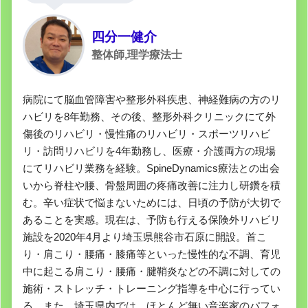
四分一健介
整体師,理学療法士
病院にて脳血管障害や整形外科疾患、神経難病の方のリ
ハビリを8年勤務、その後、整形外科クリニックにて外
傷後のリハビリ・慢性痛のリハビリ・スポーツリハビ
リ・訪問リハビリを4年勤務し、医療・介護両方の現場
にてリハビリ業務を経験。SpineDynamics療法との出会
いから脊柱や腰、骨盤周囲の疼痛改善に注力し研鑽を積
む。辛い症状で悩まないためには、日頃の予防が大切で
あることを実感。現在は、予防も行える保険外リハビリ
施設を2020年4月より埼玉県熊谷市石原に開設。首こ
り・肩こり・腰痛・膝痛等といった慢性的な不調、育児
中に起こる肩こり・腰痛・腱鞘炎などの不調に対しての
施術・ストレッチ・トレーニング指導を中心に行ってい
る。また、埼玉県内では、ほとんど無い音楽家のパフォ