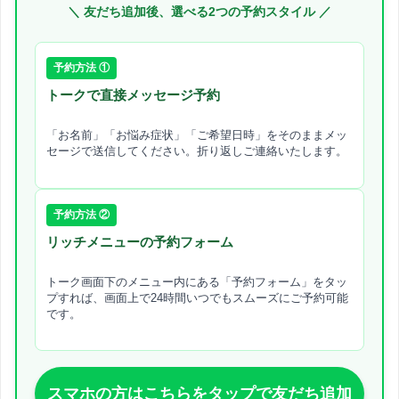
肩こり施術の流れ
＼ 友だち追加後、選べる2つの予約スタイル ／
予約方法 ①
トークで直接メッセージ予約
「お名前」「お悩み症状」「ご希望日時」をそのままメッ
セージで送信してください。折り返しご連絡いたします。
カウンセリング まずは、施術前にカウンセリング
を行います。身体の不調や症状、生活習慣などを
ヒアリングし、施術に必要な情報を収集します。
予約方法 ②
リッチメニューの予約フォーム
収集した情報をもとに、姿勢や動作を確認し、肩
こりの原因となっている筋肉や関節の動きを特定
トーク画面下のメニュー内にある「予約フォーム」をタッ
していきます。
プすれば、画面上で24時間いつでもスムーズにご予約可能
です。
特定した問題に対して施術を行います。骨格調
整、筋肉調整、ストレッチなどの施術を行い、肩
こりを解消します。
スマホの方はこちらをタップで友だち追加