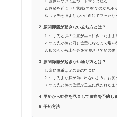
反動をつけて立つ・ドサッと座る
両膝を近づけた状態(内股)での立ち座
つま先を膝よりも外に向けて立ったり
膝関節痛が起きない立ち方とは？
つま先と膝の位置が垂直に保ったまま
つま先が膝と同じ位置になるまで足を
股関節から上半身を前傾させて足の裏
膝関節痛が起きない座り方とは？
常に体重は足の裏の中央に
つま先より膝が前に出ないようにお尻
つま先と膝の位置が垂直に保たれたま
早めから動作を見直して膝痛を予防し
予約方法