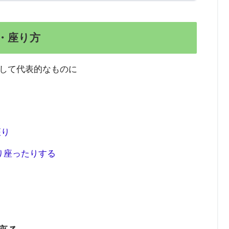
・座り方
して代表的なものに
座り
り座ったりする