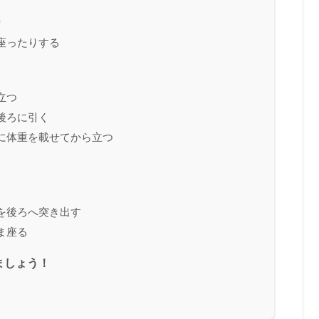
り
座ったりする
立つ
後ろに引く
に体重を載せてから立つ
を後ろへ突き出す
ま座る
ましょう！