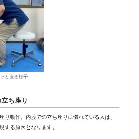
ッと座る様子
の立ち座り
座り動作。内股での立ち座りに慣れている人は、
現する原因となります。