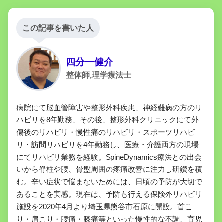
この記事を書いた人
四分一健介
整体師,理学療法士
病院にて脳血管障害や整形外科疾患、神経難病の方のリ
ハビリを8年勤務、その後、整形外科クリニックにて外
傷後のリハビリ・慢性痛のリハビリ・スポーツリハビ
リ・訪問リハビリを4年勤務し、医療・介護両方の現場
にてリハビリ業務を経験。SpineDynamics療法との出会
いから脊柱や腰、骨盤周囲の疼痛改善に注力し研鑽を積
む。辛い症状で悩まないためには、日頃の予防が大切で
あることを実感。現在は、予防も行える保険外リハビリ
施設を2020年4月より埼玉県熊谷市石原に開設。首こ
り・肩こり・腰痛・膝痛等といった慢性的な不調、育児