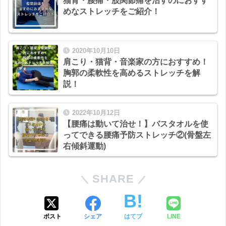
猫背・腰痛・股関節痛を治すのにおすす
めなストレッチをご紹介！
2020年10月10日
肩こり・猫背・音楽家の方におすすめ！
胸郭の柔軟性を高めるストレッチを解
説！
2022年10月12日
【腰痛は動いて治せ！】バスタオルを使
ってできる腰痛予防ストレッチ②(骨盤左
右傾斜運動)
SHARE
ポスト
シェア
はてブ
LINE