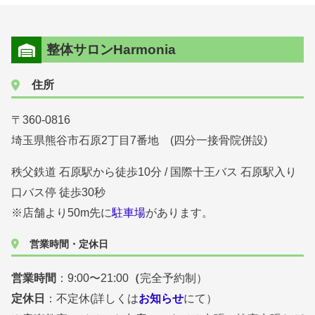
整体サロンHarmonia
住所
〒360-0816
埼玉県熊谷市石原2丁目7番地 (四分一接骨院併設)
秩父鉄道 石原駅から徒歩10分 / 国際十王バス 石原駅入り
口バス停 徒歩30秒
※店舗より50m先に
駐車場
があります。
営業時間・定休日
営業時間
：9:00〜21:00
（
完全予約制）
定休日
：不定休(詳しくは
お知らせ
にて）