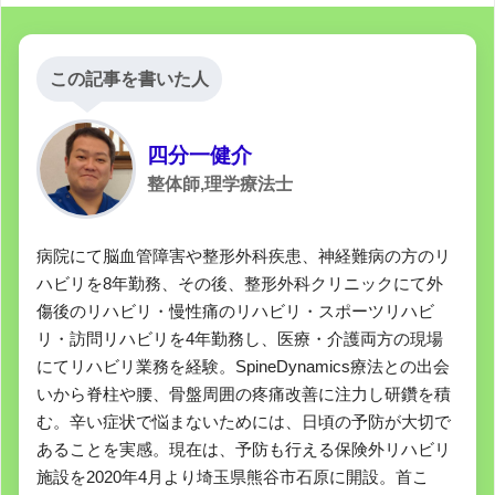
この記事を書いた人
四分一健介
整体師,理学療法士
病院にて脳血管障害や整形外科疾患、神経難病の方のリ
ハビリを8年勤務、その後、整形外科クリニックにて外
傷後のリハビリ・慢性痛のリハビリ・スポーツリハビ
リ・訪問リハビリを4年勤務し、医療・介護両方の現場
にてリハビリ業務を経験。SpineDynamics療法との出会
いから脊柱や腰、骨盤周囲の疼痛改善に注力し研鑽を積
む。辛い症状で悩まないためには、日頃の予防が大切で
あることを実感。現在は、予防も行える保険外リハビリ
施設を2020年4月より埼玉県熊谷市石原に開設。首こ