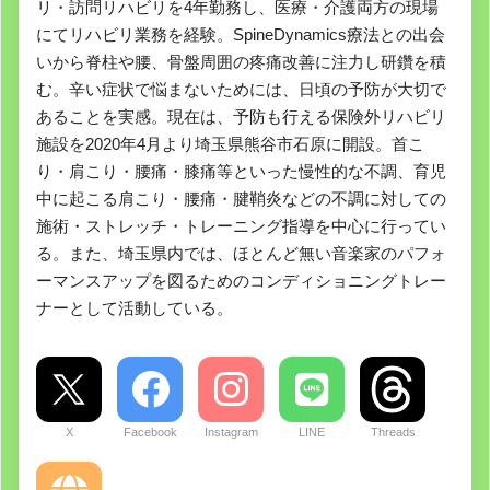
リ・訪問リハビリを4年勤務し、医療・介護両方の現場
にてリハビリ業務を経験。SpineDynamics療法との出会
いから脊柱や腰、骨盤周囲の疼痛改善に注力し研鑽を積
む。辛い症状で悩まないためには、日頃の予防が大切で
あることを実感。現在は、予防も行える保険外リハビリ
施設を2020年4月より埼玉県熊谷市石原に開設。首こ
り・肩こり・腰痛・膝痛等といった慢性的な不調、育児
中に起こる肩こり・腰痛・腱鞘炎などの不調に対しての
施術・ストレッチ・トレーニング指導を中心に行ってい
る。また、埼玉県内では、ほとんど無い音楽家のパフォ
ーマンスアップを図るためのコンディショニングトレー
ナーとして活動している。
X
Facebook
Instagram
LINE
Threads