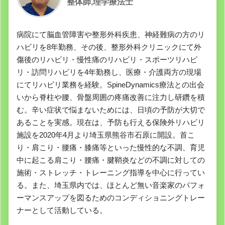
整体師,理学療法士
病院にて脳血管障害や整形外科疾患、神経難病の方のリ
ハビリを8年勤務、その後、整形外科クリニックにて外
傷後のリハビリ・慢性痛のリハビリ・スポーツリハビ
リ・訪問リハビリを4年勤務し、医療・介護両方の現場
にてリハビリ業務を経験。SpineDynamics療法との出会
いから脊柱や腰、骨盤周囲の疼痛改善に注力し研鑽を積
む。辛い症状で悩まないためには、日頃の予防が大切で
あることを実感。現在は、予防も行える保険外リハビリ
施設を2020年4月より埼玉県熊谷市石原に開設。首こ
り・肩こり・腰痛・膝痛等といった慢性的な不調、育児
中に起こる肩こり・腰痛・腱鞘炎などの不調に対しての
施術・ストレッチ・トレーニング指導を中心に行ってい
る。また、埼玉県内では、ほとんど無い音楽家のパフォ
ーマンスアップを図るためのコンディショニングトレー
ナーとして活動している。