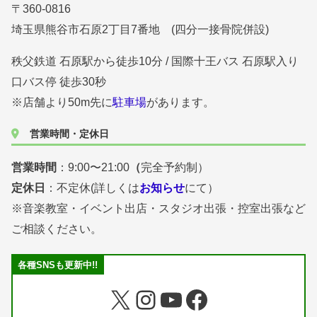
〒360-0816
埼玉県熊谷市石原2丁目7番地 (四分一接骨院併設)
秩父鉄道 石原駅から徒歩10分 / 国際十王バス 石原駅入り
口バス停 徒歩30秒
※店舗より50m先に
駐車場
があります。
営業時間・定休日
営業時間
：9:00〜21:00
（
完全予約制）
定休日
：不定休(詳しくは
お知らせ
にて）
※音楽教室・イベント出店・スタジオ出張・控室出張など
ご相談ください。
各種SNSも更新中!!