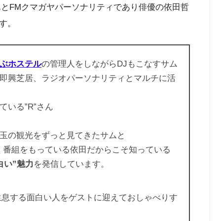
んとFMクマガヤパーソナリティであり俳優の依田哲
す。
ぶホステル
の管理人をしながらDJもこなすサム
即興芝居、ラジオパーソナリティとマルチに活
いる”R”さん
玉の観光をずっと見てきたサムと
く番組をもっている依田だからこそ知っている
白い”魅力
を発信しています。
生息する面白い人をゲストに迎えておしゃべりす