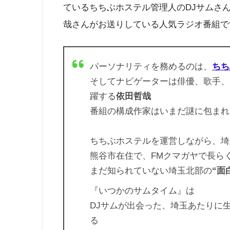
ているちちぶホステル管理人のDJサムさ
哉さんがお送りしている人気ラジオ番組で
パーソナリティを務めるのは、
ちち
そしてナビゲーターは俳優、歌手、
躍する
依田哲哉
番組の構成作家はいまだ謎に包まれて
ちちぶホステルを運営しながら、埼
熊谷市在住で、FMクマガヤで長ら
まだ知られていない埼玉北部の
“面
『いつかのサムタイム』は
DJサムが出会った、埼玉あたりに
る