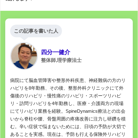
この記事を書いた人
四分一健介
整体師,理学療法士
病院にて脳血管障害や整形外科疾患、神経難病の方のリ
ハビリを8年勤務、その後、整形外科クリニックにて外
傷後のリハビリ・慢性痛のリハビリ・スポーツリハビ
リ・訪問リハビリを4年勤務し、医療・介護両方の現場
にてリハビリ業務を経験。SpineDynamics療法との出会
いから脊柱や腰、骨盤周囲の疼痛改善に注力し研鑽を積
む。辛い症状で悩まないためには、日頃の予防が大切で
あることを実感。現在は、予防も行える保険外リハビリ