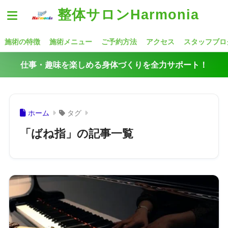
整体サロンHarmonia
施術の特徴
施術メニュー
ご予約方法
アクセス
スタッフブロ
仕事・趣味を楽しめる身体づくりを全力サポート！
ホーム
タグ
「ばね指」の記事一覧