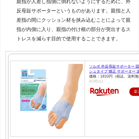
親指が人差し指側に倒れないようにするために、外
反母趾サポーターというものがあります。親指と人
差指の間にクッション材を挟み込むことによって親
指が内側に入り、親指の付け根の部分が突出するス
トレスを減らす目的で使用することできます。
ソルボ 外反母趾サポーター 
シュタイプ 矯正 サポーター 
価格：1833円（税込、送料無
8/2時点)
楽