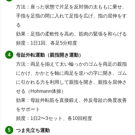
方法：座った状態で片足を反対側の太ももに乗せ、
手指を足指の間に入れて足指を広げ、指の屈伸をす
る
効果：足指の柔軟性を高め、筋肉の緊張を和らげる
頻度：1日1回、各足5分程度
母趾外転運動（親指開き運動）
方法：両足を揃えて太い輪っかのゴムを両足の親指
にかけ、かかとを軸に両足を逆ハの字に開き、ゴム
に引かれる力を利用して親指を開き、親指を屈伸さ
せる（Hohmann体操）
効果：母趾外転筋を直接鍛え、外反母趾の角度改善
をサポート
頻度：1日2〜3セット、各10回程度
つま先立ち運動