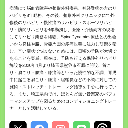
病院にて脳血管障害や整形外科疾患、神経難病の方のリ
ハビリを8年勤務、その後、整形外科クリニックにて外
傷後のリハビリ・慢性痛のリハビリ・スポーツリハビ
リ・訪問リハビリを4年勤務し、医療・介護両方の現場
にてリハビリ業務を経験。SpineDynamics療法との出会
いから脊柱や腰、骨盤周囲の疼痛改善に注力し研鑽を積
む。辛い症状で悩まないためには、日頃の予防が大切で
あることを実感。現在は、予防も行える保険外リハビリ
施設を2020年4月より埼玉県熊谷市石原に開設。首こ
り・肩こり・腰痛・膝痛等といった慢性的な不調、育児
中に起こる肩こり・腰痛・腱鞘炎などの不調に対しての
施術・ストレッチ・トレーニング指導を中心に行ってい
る。また、埼玉県内では、ほとんど無い音楽家のパフォ
ーマンスアップを図るためのコンディショニングトレー
ナーとして活動している。