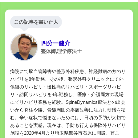
この記事を書いた人
四分一健介
整体師,理学療法士
病院にて脳血管障害や整形外科疾患、神経難病の方のリ
ハビリを8年勤務、その後、整形外科クリニックにて外
傷後のリハビリ・慢性痛のリハビリ・スポーツリハビ
リ・訪問リハビリを4年勤務し、医療・介護両方の現場
にてリハビリ業務を経験。SpineDynamics療法との出会
いから脊柱や腰、骨盤周囲の疼痛改善に注力し研鑽を積
む。辛い症状で悩まないためには、日頃の予防が大切で
あることを実感。現在は、予防も行える保険外リハビリ
施設を2020年4月より埼玉県熊谷市石原に開設。首こ