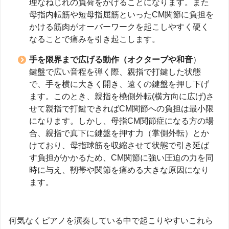
理なねじれの負荷をかけることになります。また
母指内転筋や短母指屈筋といったCM関節に負担を
かける筋肉がオーバーワークを起こしやすく硬く
なることで痛みを引き起こします。
手を限界まで広げる動作（オクターブや和音
）
鍵盤で広い音程を弾く際、親指で打鍵した状態
で、手を横に大きく開き、遠くの鍵盤を押し下げ
ます。このとき、親指を橈側外転(横方向に広げ)さ
せて親指で打鍵できればCM関節への負担は最小限
になります。しかし、母指CM関節症になる方の場
合、親指で真下に鍵盤を押す力（掌側外転）とか
けており、母指球筋を収縮させて状態で引き延ば
す負担がかかるため、CM関節に強い圧迫の力を同
時に与え、靭帯や関節を痛める大きな原因になり
ます。
何気なくピアノを演奏している中で起こりやすいこれら