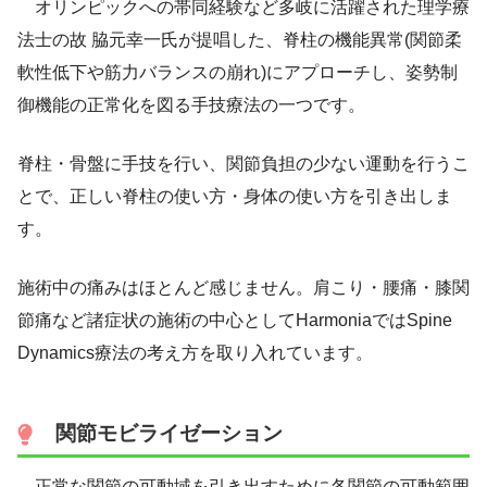
オリンピックへの帯同経験など多岐に活躍された理学療
法士の故 脇元幸一氏が提唱した、脊柱の機能異常(関節柔
軟性低下や筋力バランスの崩れ)にアプローチし、姿勢制
御機能の正常化を図る手技療法の一つです。
脊柱・骨盤に手技を行い、関節負担の少ない運動を行うこ
とで、正しい脊柱の使い方・身体の使い方を引き出しま
す。
施術中の痛みはほとんど感じません。肩こり・腰痛・膝関
節痛など諸症状の施術の中心としてHarmoniaではSpine
Dynamics療法の考え方を取り入れています。
関節モビライゼーション
正常な関節の可動域を引き出すために各関節の可動範囲