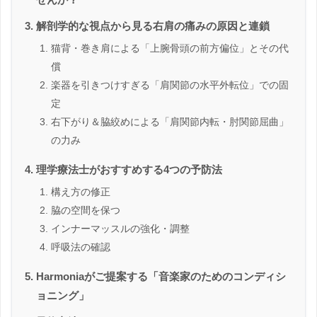
解剖学的な視点から見る右肩の痛みの原因と連鎖
猫背・巻き肩による「上腕骨頭の前方偏位」とその代
償
楽器を引きつけすぎる「肩関節の水平外転位」での固
定
右下がり＆脇絞めによる「肩関節内転・肘関節屈曲」
の力み
理学療法士がおすすめする4つの予防法
構え方の修正
脇の空間を保つ
インナーマッスルの強化・調整
呼吸法の確認
Harmoniaがご提案する「音楽家のためのコンディシ
ョニング」