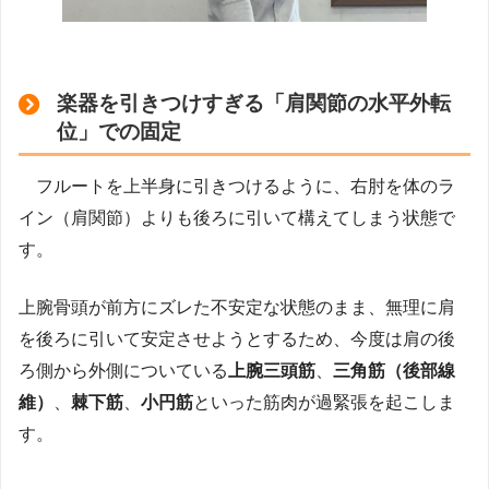
楽器を引きつけすぎる「肩関節の水平外転
位」での固定
フルートを上半身に引きつけるように、右肘を体のラ
イン（肩関節）よりも後ろに引いて構えてしまう状態で
す。
上腕骨頭が前方にズレた不安定な状態のまま、無理に肩
を後ろに引いて安定させようとするため、今度は肩の後
ろ側から外側についている
上腕三頭筋
、
三角筋（後部線
維）
、
棘下筋
、
小円筋
といった筋肉が過緊張を起こしま
す。