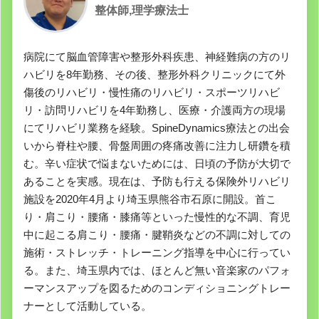
整体師,理学療法士
病院にて脳血管障害や整形外科疾患、神経難病の方のリ
ハビリを8年勤務、その後、整形外科クリニックにて外
傷後のリハビリ・慢性痛のリハビリ・スポーツリハビ
リ・訪問リハビリを4年勤務し、医療・介護両方の現場
にてリハビリ業務を経験。SpineDynamics療法との出会
いから脊柱や腰、骨盤周囲の疼痛改善に注力し研鑽を積
む。辛い症状で悩まないためには、日頃の予防が大切で
あることを実感。現在は、予防も行える保険外リハビリ
施設を2020年4月より埼玉県熊谷市石原に開設。首こ
り・肩こり・腰痛・膝痛等といった慢性的な不調、育児
中に起こる肩こり・腰痛・腱鞘炎などの不調に対しての
施術・ストレッチ・トレーニング指導を中心に行ってい
る。また、埼玉県内では、ほとんど無い音楽家のパフォ
ーマンスアップを図るためのコンディショニングトレー
ナーとして活動している。