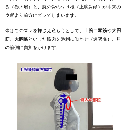
る（巻き肩）と、腕の骨の付け根（上腕骨頭）が本来の
位置より前方にズレてしまいます。
体はこのズレを押さえ込もうとして、
上腕二頭筋
や
大円
筋
、
大胸筋
といった筋肉を過剰に働かせ（過緊張）、肩
の前側に負担をかけます。