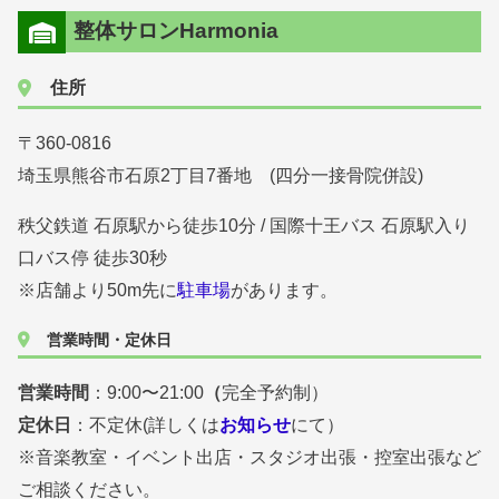
整体サロンHarmonia
住所
〒360-0816
埼玉県熊谷市石原2丁目7番地 (四分一接骨院併設)
秩父鉄道 石原駅から徒歩10分 / 国際十王バス 石原駅入り
口バス停 徒歩30秒
※店舗より50m先に
駐車場
があります。
営業時間・定休日
営業時間
：9:00〜21:00
（
完全予約制）
定休日
：不定休(詳しくは
お知らせ
にて）
※音楽教室・イベント出店・スタジオ出張・控室出張など
ご相談ください。