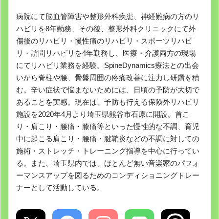
病院にて脳血管障害や整形外科疾患、神経難病の方のリ
ハビリを8年勤務、その後、整形外科クリニックにて外
傷後のリハビリ・慢性痛のリハビリ・スポーツリハビ
リ・訪問リハビリを4年勤務し、医療・介護両方の現場
にてリハビリ業務を経験。SpineDynamics療法との出会
いから脊柱や腰、骨盤周囲の疼痛改善に注力し研鑽を積
む。辛い症状で悩まないためには、日頃の予防が大切で
あることを実感。現在は、予防も行える保険外リハビリ
施設を2020年4月より埼玉県熊谷市石原に開設。首こ
り・肩こり・腰痛・膝痛等といった慢性的な不調、育児
中に起こる肩こり・腰痛・腱鞘炎などの不調に対しての
施術・ストレッチ・トレーニング指導を中心に行ってい
る。また、埼玉県内では、ほとんど無い音楽家のパフォ
ーマンスアップを図るためのコンディショニングトレー
ナーとして活動している。