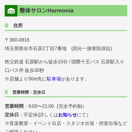
整体サロンHarmonia
住所
〒360-0816
埼玉県熊谷市石原2丁目7番地 (四分一接骨院併設)
秩父鉄道 石原駅から徒歩10分 / 国際十王バス 石原駅入り
口バス停 徒歩30秒
※店舗より50m先に
駐車場
があります。
営業時間・定休日
営業時間
：9:00〜21:00
（
完全予約制）
定休日
：不定休(詳しくは
お知らせ
にて）
※音楽教室・イベント出店・スタジオ出張・控室出張など
ご相談ください。