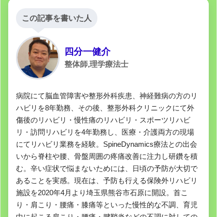
この記事を書いた人
四分一健介
整体師,理学療法士
病院にて脳血管障害や整形外科疾患、神経難病の方のリ
ハビリを8年勤務、その後、整形外科クリニックにて外
傷後のリハビリ・慢性痛のリハビリ・スポーツリハビ
リ・訪問リハビリを4年勤務し、医療・介護両方の現場
にてリハビリ業務を経験。SpineDynamics療法との出会
いから脊柱や腰、骨盤周囲の疼痛改善に注力し研鑽を積
む。辛い症状で悩まないためには、日頃の予防が大切で
あることを実感。現在は、予防も行える保険外リハビリ
施設を2020年4月より埼玉県熊谷市石原に開設。首こ
り・肩こり・腰痛・膝痛等といった慢性的な不調、育児
中に起こる肩こり・腰痛・腱鞘炎などの不調に対しての