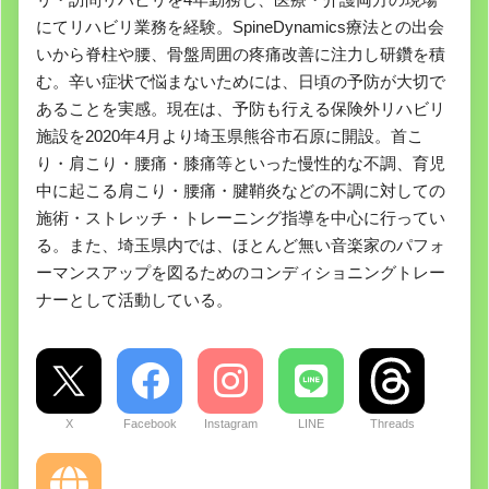
にてリハビリ業務を経験。SpineDynamics療法との出会
いから脊柱や腰、骨盤周囲の疼痛改善に注力し研鑽を積
む。辛い症状で悩まないためには、日頃の予防が大切で
あることを実感。現在は、予防も行える保険外リハビリ
施設を2020年4月より埼玉県熊谷市石原に開設。首こ
り・肩こり・腰痛・膝痛等といった慢性的な不調、育児
中に起こる肩こり・腰痛・腱鞘炎などの不調に対しての
施術・ストレッチ・トレーニング指導を中心に行ってい
る。また、埼玉県内では、ほとんど無い音楽家のパフォ
ーマンスアップを図るためのコンディショニングトレー
ナーとして活動している。
X
Facebook
Instagram
LINE
Threads