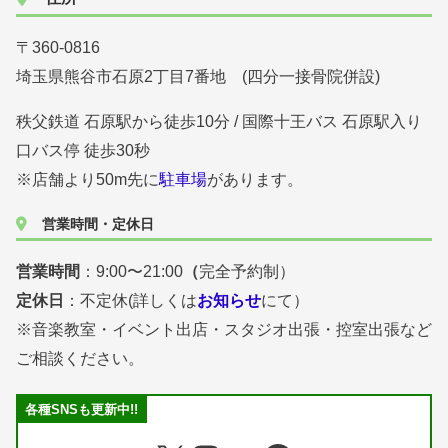
〒360-0816
埼玉県熊谷市石原2丁目7番地 (四分一接骨院併設)
秩父鉄道 石原駅から徒歩10分 / 国際十王バス 石原駅入り
口バス停 徒歩30秒
※店舗より50m先に
駐車場
があります。
営業時間・定休日
営業時間
：9:00〜21:00
（
完全予約制）
定休日
：不定休(詳しくは
お知らせ
にて）
※音楽教室・イベント出店・スタジオ出張・控室出張など
ご相談ください。
各種SNSも更新中!!