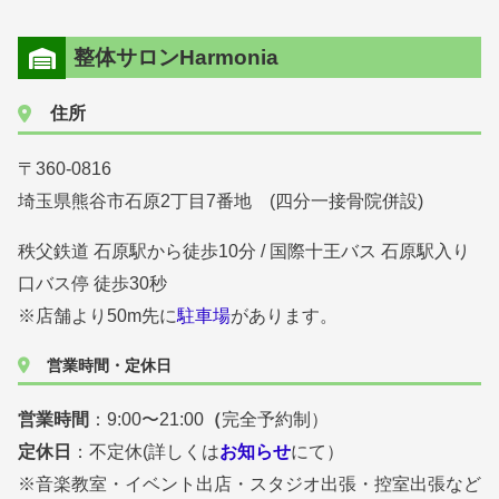
整体サロンHarmonia
住所
〒360-0816
埼玉県熊谷市石原2丁目7番地 (四分一接骨院併設)
秩父鉄道 石原駅から徒歩10分 / 国際十王バス 石原駅入り
口バス停 徒歩30秒
※店舗より50m先に
駐車場
があります。
営業時間・定休日
営業時間
：9:00〜21:00
（
完全予約制）
定休日
：不定休(詳しくは
お知らせ
にて）
※音楽教室・イベント出店・スタジオ出張・控室出張など