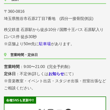
〒360-0816
埼玉県熊谷市石原2丁目7番地 (四分一接骨院併設)
秩父鉄道 石原駅から徒歩10分 / 国際十王バス 石原駅入り
口バス停 徒歩30秒
※店舗より50m先に
駐車場
があります。
営業時間・定休日
営業時間
：9:00〜21:00
（
完全予約制）
定休日
：不定休(詳しくは
お知らせ
にて）
※音楽教室・イベント出店・スタジオ出張・控室出張など
ご相談ください。
各種SNSも更新中!!