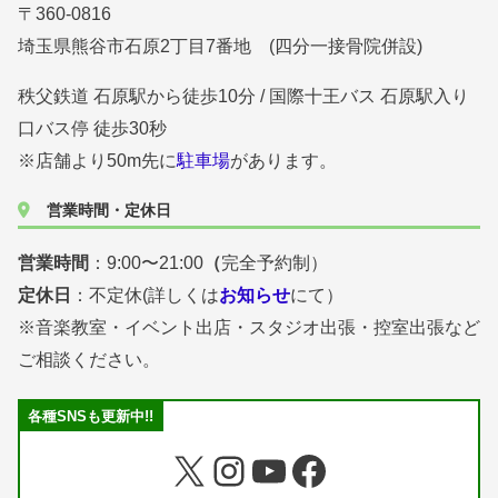
〒360-0816
埼玉県熊谷市石原2丁目7番地 (四分一接骨院併設)
秩父鉄道 石原駅から徒歩10分 / 国際十王バス 石原駅入り
口バス停 徒歩30秒
※店舗より50m先に
駐車場
があります。
営業時間・定休日
営業時間
：9:00〜21:00
（
完全予約制）
定休日
：不定休(詳しくは
お知らせ
にて）
※音楽教室・イベント出店・スタジオ出張・控室出張など
ご相談ください。
各種SNSも更新中!!