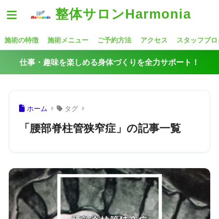
整体サロンHarmonia
施術の特徴
施術メニュー
ご予約方法
アクセス
スタッフブロ
仕事・趣味を楽しめる身体づくりを全力サポート！
ホーム
タグ
「腰部脊柱管狭窄症」の記事一覧